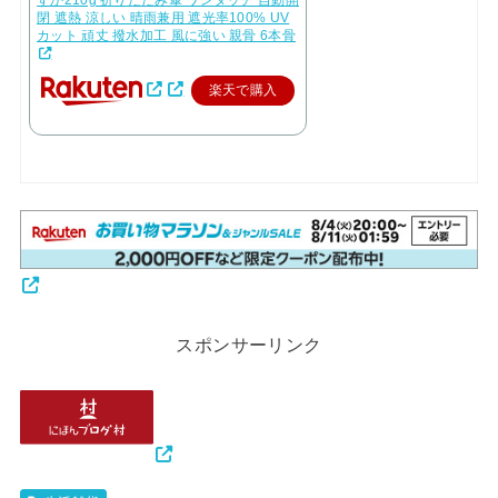
閉 遮熱 涼しい 晴雨兼用 遮光率100% UV
カット 頑丈 撥水加工 風に強い 親骨 6本骨
楽天で購入
スポンサーリンク