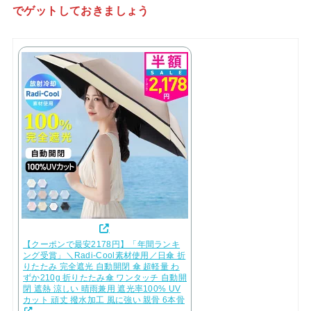
でゲットしておきましょう
【クーポンで最安2178円】「年間ランキ
ング受賞」＼Radi-Cool素材使用／日傘 折
りたたみ 完全遮光 自動開閉 傘 超軽量 わ
ずか210g 折りたたみ傘 ワンタッチ 自動開
閉 遮熱 涼しい 晴雨兼用 遮光率100% UV
カット 頑丈 撥水加工 風に強い 親骨 6本骨