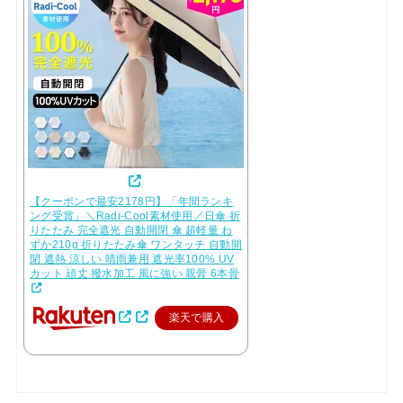
【クーポンで最安2178円】「年間ランキ
ング受賞」＼Radi-Cool素材使用／日傘 折
りたたみ 完全遮光 自動開閉 傘 超軽量 わ
ずか210g 折りたたみ傘 ワンタッチ 自動開
閉 遮熱 涼しい 晴雨兼用 遮光率100% UV
カット 頑丈 撥水加工 風に強い 親骨 6本骨
楽天で購入