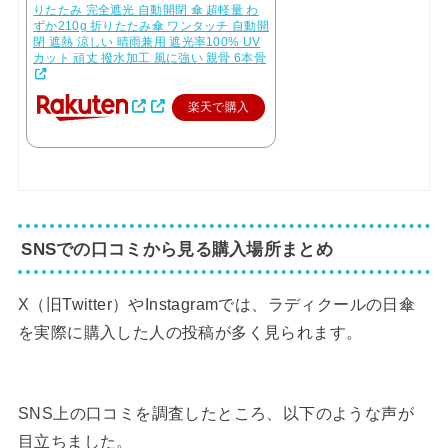
りたたみ 完全遮光 自動開閉 傘 超軽量 わ
ずか210g 折りたたみ傘 ワンタッチ 自動開
閉 遮熱 涼しい 晴雨兼用 遮光率100% UV
カット 頑丈 撥水加工 風に強い 親骨 6本骨
楽天で購入
SNSでの口コミから見る購入場所まとめ
X（旧Twitter）やInstagramでは、ラディクールの日傘
を実際に購入した人の投稿が多く見られます。
SNS上の口コミを調査したところ、以下のような声が
目立ちました。