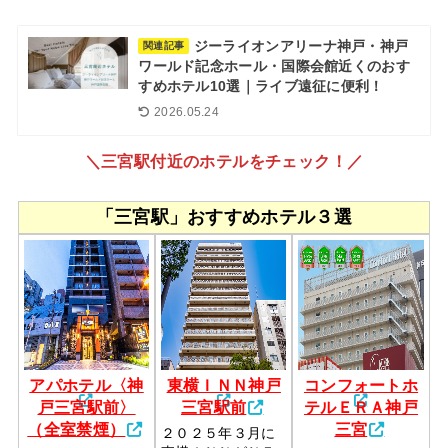
ジーライオンアリーナ神戸・神戸
関連記事
ワールド記念ホール・国際会館近くのおす
すめホテル10選｜ライブ遠征に便利！
2026.05.24
＼三宮駅付近のホテルをチェック！／
「三宮駅」おすすめホテル３選
アパホテル〈神
東横ＩＮＮ神戸
コンフォートホ
戸三宮駅前〉
三宮駅前
テルＥＲＡ神戸
（全室禁煙）
三宮
２０２５年３月に