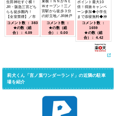
東横ＩＮＮがＮＥ
生田神社すぐ横！
ポイント最大10
Ｗオープン！三ノ
JR・阪急三宮どち
倍！得旅キャンペ
宮駅から徒歩３分
らも徒歩圏内！
ーン参加◆小学生
の好立地／JR神戸
【全室禁煙】／市
まで添寝無料◆神
線三ノ宮駅中央口
営地下鉄「三宮
戸三宮駅A23出口
コメント数 ： 383
コメント数 ：
コメント数 ：
から徒歩3分 阪
駅」徒歩1分：阪急
徒歩4分／阪神電車
★の数（総
★の数（総
1659
急・阪神神戸三宮
「神戸三宮駅」徒
「神戸三宮」駅
合）： 4.09
合）： 0.00
★の数（総
駅から徒歩5分
歩４分：JR「三ノ
A23出口より徒歩
合）： 4.42
宮駅」徒歩６分：
約4分◆ＪＲ「三ノ
ポートライナー
宮」駅東口より徒
「三宮駅」徒歩9分
歩にて約５分◆ベ
イエリアの観光の
拠点に最適
莉犬くん「言ノ葉ワンダーランド」の近隣の駐車
場を紹介