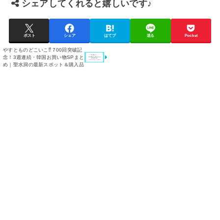
シェアしてくれると嬉しいです♪
ポスト
シェア
はてブ
送る
Pocket
やすとものどこいこ⁉︎ 700回突破記
念！3週連続・韓国お買い物SPまと
め｜聖水洞の最新スポット＆購入品