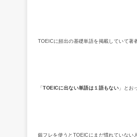
TOEICに頻出の基礎単語を掲載していて著
「
TOEICに出ない単語は１語もない
」とお
銀フレを使うとTOEICにまだ慣れていな